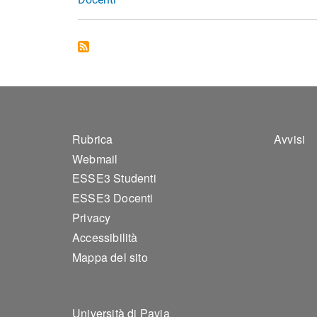
Footer 1
Foo
Rubrica
Avvisi
Webmail
ESSE3 Studenti
ESSE3 Docenti
Privacy
Accessibilità
Mappa del sito
Università di Pavia