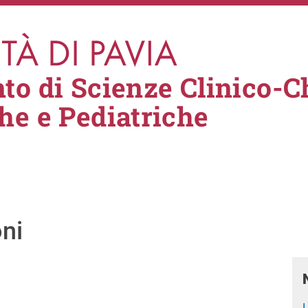
to di Scienze Clinico-C
he e Pediatriche
oni
L