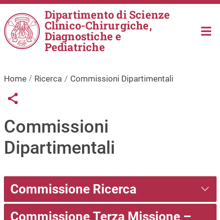
Salta al contenuto principale
Dipartimento di Scienze
Clinico-Chirurgiche,
Diagnostiche e
Pediatriche
Home
Ricerca
Commissioni Dipartimentali
Links condivisione social
Share button
Commissioni
Dipartimentali
Commissione Ricerca
Commissione Terza Missione –